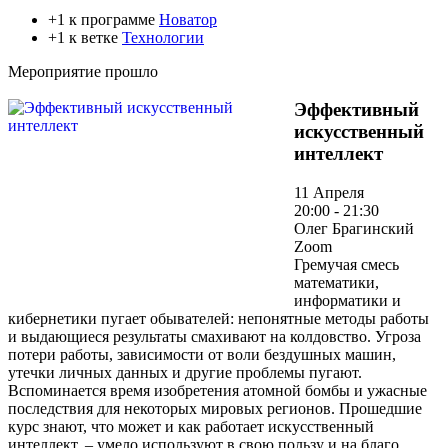
+1 к программе
Новатор
+1 к ветке
Технологии
Мероприятие прошло
Эффективный
искусственный
интеллект
11 Апреля
20:00 - 21:30
Олег Брагинский
Zoom
Гремучая смесь
математики,
информатики и
кибернетики пугает обывателей: непонятные методы работы
и выдающиеся результаты смахивают на колдовство. Угроза
потери работы, зависимости от воли бездушных машин,
утечки личных данных и другие проблемы пугают.
Вспоминается время изобретения атомной бомбы и ужасные
последствия для некоторых мировых регионов. Прошедшие
курс знают, что может и как работает искусственный
интеллект, – умело используют в свою пользу и на благо