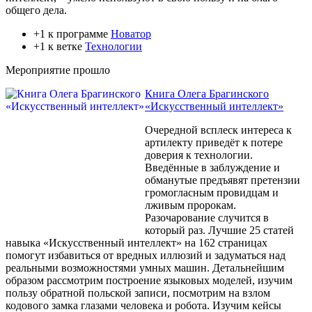
общего дела.
+1 к программе
Новатор
+1 к ветке
Технологии
Мероприятие прошло
Книга Олега Брагинского
«Искусственный интеллект»
Очередной всплеск интереса к
артилекту приведёт к потере
доверия к технологии.
Введённые в заблуждение и
обманутые предъявят претензии
громогласным провидцам и
лживым пророкам.
Разочарование случится в
который раз. Лучшие 25 статей
навыка «Искусственный интеллект» на 162 страницах
помогут избавиться от вредных иллюзий и задуматься над
реальными возможностями умных машин. Детальнейшим
образом рассмотрим построение языковых моделей, изучим
пользу обратной польской записи, посмотрим на взлом
кодового замка глазами человека и робота. Изучим кейсы