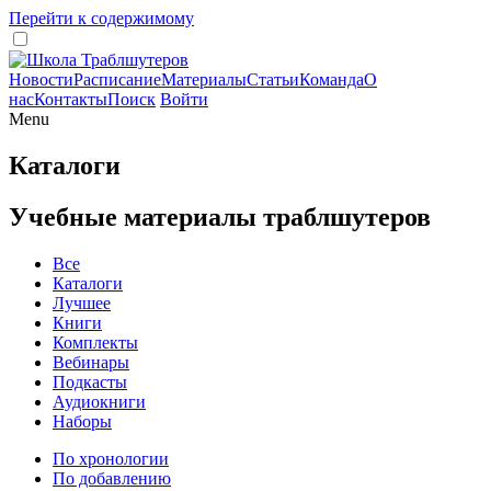
Перейти к содержимому
Новости
Расписание
Материалы
Статьи
Команда
О
нас
Контакты
Поиск
Войти
Menu
Каталоги
Учебные материалы траблшутеров
Все
Каталоги
Лучшее
Книги
Комплекты
Вебинары
Подкасты
Аудиокниги
Наборы
По хронологии
По добавлению