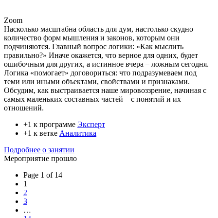
Zoom
Насколько масштабна область для дум, настолько скудно
количество форм мышления и законов, которым они
подчиняются. Главный вопрос логики: «Как мыслить
правильно?» Иначе окажется, что верное для одних, будет
ошибочным для других, а истинное вчера – ложным сегодня.
Логика «помогает» договориться: что подразумеваем под
теми или иными объектами, свойствами и признаками.
Обсудим, как выстраивается наше мировоззрение, начиная с
самых маленьких составных частей – с понятий и их
отношений.
+1 к программе
Эксперт
+1 к ветке
Аналитика
Подробнее о занятии
Мероприятие прошло
Page 1 of 14
1
2
3
…