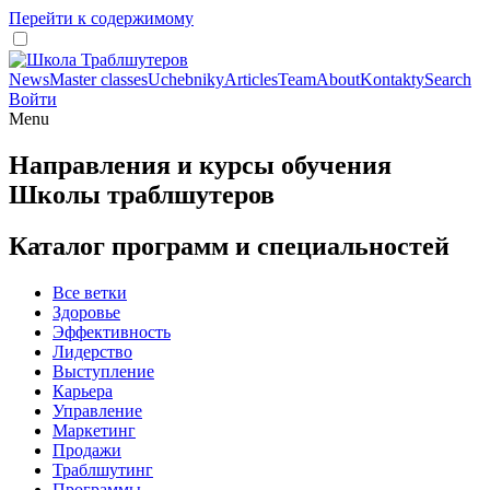
Перейти к содержимому
News
Master classes
Uchebniky
Articles
Team
About
Kontakty
Search
Войти
Menu
Направления и курсы обучения
Школы траблшутеров
Каталог программ и специальностей
Все ветки
Здоровье
Эффективность
Лидерство
Выступление
Карьера
Управление
Маркетинг
Продажи
Траблшутинг
Программы