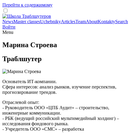
Перейти к содержимому
News
Master classes
Uchebniky
Articles
Team
About
Kontakty
Search
Войти
Menu
Марина Строева
Траблшутер
Основатель ИТ-компании.
Сфера интересов: анализ рынков, изучение перспектив,
прогнозирование трендов.
Отраслевой опыт:
- Руководитель ООО «ЦПБ Аудит» – строительство,
инженерные коммуникации.
- РБК (ведущий российский мультимедийный холдинг) –
исследования фондового рынка.
- Учредитель ООО «СМС» – разработка