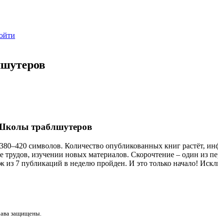
ойти
лшутеров
 Школы траблшутеров
380–420 символов. Количество опубликованных книг растёт, ин
е трудов, изучении новых материалов. Скорочтение – один из п
 из 7 публикаций в неделю пройден. И это только начало! Иск
рава защищены.